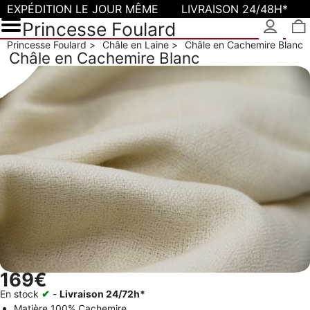
EXPÉDITION LE JOUR MÊME
LIVRAISON 24/48H*
Princesse Foulard
Princesse Foulard
Châle en Laine
Châle en Cachemire Blanc
Châle en Cachemire Blanc
169€
En stock
✔
-
Livraison 24/72h*
Matière
100% Cachemire