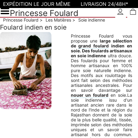
EXPÉDITION LE JOUR MÊME
LIVRAISON 24/48H*
Princesse Foulard
Princesse Foulard
Les Matières
Soie indienne
Foulard indien en soie
Princesse Foulard vous
propose une
large sélection
de
grand foulard
indien en
soie. Des foulards artisanaux
en soie indienne
ultra douce.
Des foulards pour femme et
homme artisanaux en 100%
pure soie naturelle indienne.
Des motifs aux roulottage ils
sont fait selon des méthodes
artisanales ancestrales. Pour
en savoir davantage sur
nouer un foulard
en soie.La
soie indienne issu d'un
artisanat ancien rare dans le
nord de l'Inde et la région du
Rajasthan donnent de la soie
de la plus belle qualité, tissée,
imprimée selon des méthodes
uniques et un savoir faire
artisanal hors du commun.