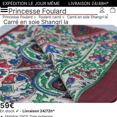
EXPÉDITION LE JOUR MÊME
LIVRAISON 24/48H*
Princesse Foulard
Princesse Foulard
Foulard carré
Carré en soie Shangri la
Carré en soie Shangri la
59€
En stock
✔
-
Livraison 24/72h*
Matière
100% Soie Indienne