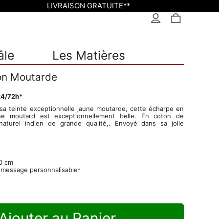
LIVRAISON GRATUITE**
âle
Les Matières
on Moutarde
24/72h*
 sa teinte exceptionnelle jaune moutarde, cette écharpe en
ne moutard est exceptionnellement belle. En coton de
naturel indien de grande qualité,. Envoyé dans sa jolie
0 cm
 message personnalisable
*
Ajouter au Panier