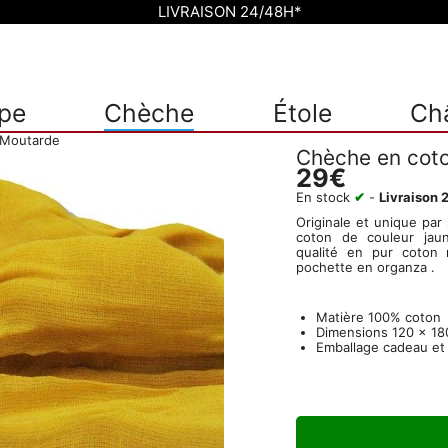
LIVRAISON 24/48H*
pe
Chèche
Étole
Ch
 Moutarde
Chèche en cot
29€
En stock
✔
-
Livraison 
Originale et unique par
coton de couleur jau
qualité en pur coton 
pochette en organza .
Matière
100% coton
Dimensions
120 x 18
Emballage cadeau et