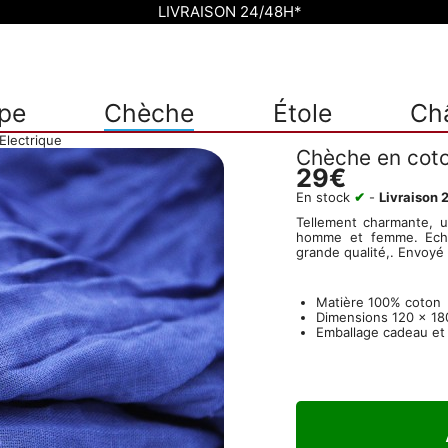
LIVRAISON 24/48H*
pe
Chèche
Étole
Ch
Electrique
Chèche en coto
29€
En stock
✔
-
Livraison 
Tellement charmante, u
homme et femme. Echar
grande qualité,. Envoyé 
Matière
100% coton
Dimensions
120 x 18
Emballage cadeau et