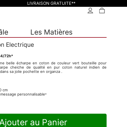
LIVRAISON GRATUITE**
âle
Les Matières
n Electrique
24/72h*
ne belle écharpe en coton de couleur vert bouteille pour
pe cheiche de qualité en pur coton naturel indien de
dans sa jolie pochette en organza .
0 cm
 message personnalisable
*
Ajouter au Panier