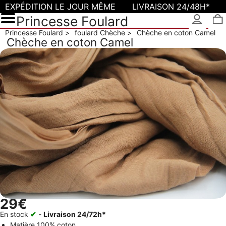
EXPÉDITION LE JOUR MÊME
LIVRAISON 24/48H*
Princesse Foulard
Princesse Foulard
foulard Chèche
Chèche en coton Camel
Chèche en coton Camel
29€
En stock
✔
-
Livraison 24/72h*
Matière
100% coton