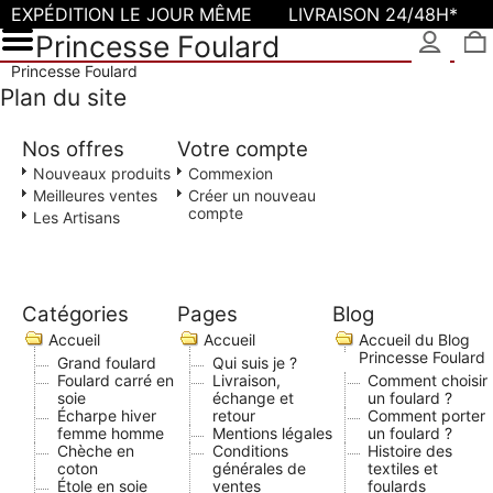
EXPÉDITION LE JOUR MÊME
LIVRAISON 24/48H*
Princesse Foulard
Princesse Foulard
Plan du site
Nos offres
Votre compte
Nouveaux produits
Commexion
Meilleures ventes
Créer un nouveau
compte
Les Artisans
Catégories
Pages
Blog
Accueil
Accueil
Accueil du Blog
Princesse Foulard
Grand foulard
Qui suis je ?
Foulard carré en
Livraison,
Comment choisir
soie
échange et
un foulard ?
Écharpe hiver
retour
Comment porter
femme homme
Mentions légales
un foulard ?
Chèche en
Conditions
Histoire des
coton
générales de
textiles et
Étole en soie
ventes
foulards