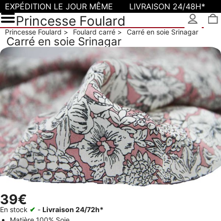
EXPÉDITION LE JOUR MÊME
LIVRAISON 24/48H*
Princesse Foulard
Princesse Foulard
Foulard carré
Carré en soie Srinagar
Carré en soie Srinagar
39€
En stock
✔
-
Livraison 24/72h*
Matière
100% Soie