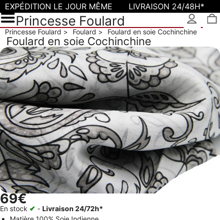
EXPÉDITION LE JOUR MÊME
LIVRAISON 24/48H*
Princesse Foulard
Princesse Foulard
Foulard
Foulard en soie Cochinchine
Foulard en soie Cochinchine
69€
En stock
✔
-
Livraison 24/72h*
Matière
100% Soie Indienne