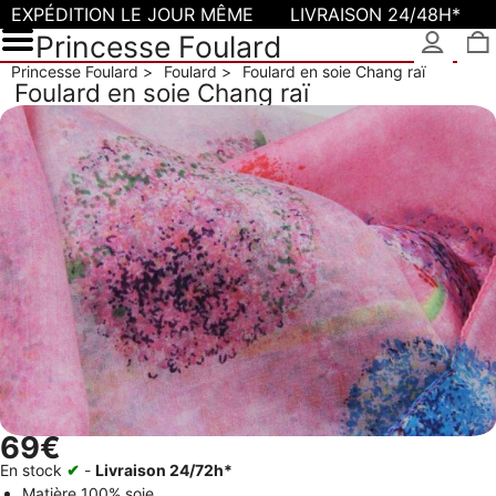
EXPÉDITION LE JOUR MÊME
LIVRAISON 24/48H*
Princesse Foulard
Princesse Foulard
Foulard
Foulard en soie Chang raï
Foulard en soie Chang raï
69€
En stock
✔
-
Livraison 24/72h*
Matière
100% soie