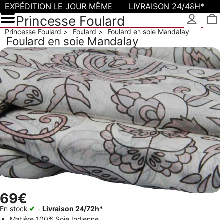
EXPÉDITION LE JOUR MÊME
LIVRAISON 24/48H*
Princesse Foulard
Princesse Foulard
Foulard
Foulard en soie Mandalay
Foulard en soie Mandalay
69€
En stock
✔
-
Livraison 24/72h*
Matière
100% Soie Indienne