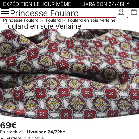
EXPÉDITION LE JOUR MÊME
LIVRAISON 24/48H*
Princesse Foulard
Princesse Foulard
Foulard
Foulard en soie Verlaine
Foulard en soie Verlaine
69€
En stock
✔
-
Livraison 24/72h*
Matière
100% Soie