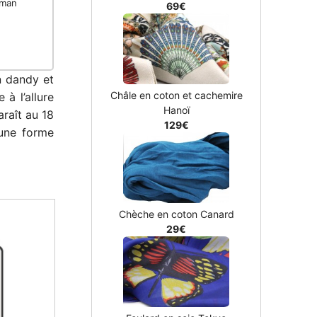
aman
69€
n dandy et
Châle en coton et cachemire
à l’allure
Hanoï
raît au 18
129€
 une forme
Chèche en coton Canard
29€