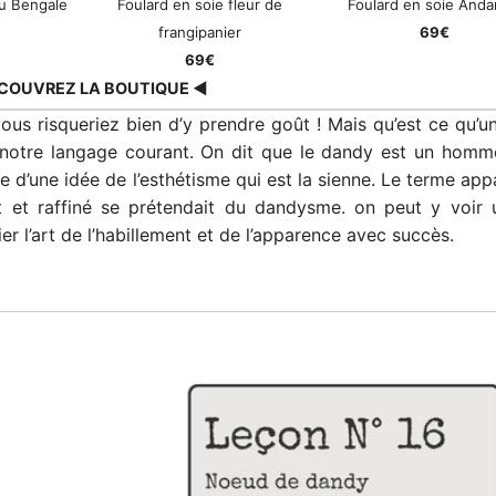
u Bengale
Foulard en soie fleur de
Foulard en soie And
frangipanier
69€
69€
COUVREZ LA BOUTIQUE ◀
ous risqueriez bien d’y prendre goût ! Mais qu’est ce qu’u
 notre langage courant. On dit que le dandy est un homme 
d’une idée de l’esthétisme qui est la sienne. Le terme appa
 et raffiné se prétendait du dandysme. on peut y voir
ier l’art de l’habillement et de l’apparence avec succès.