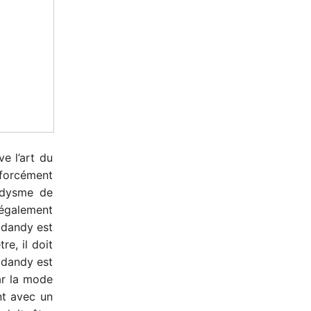
ve l’art du
 forcément
andysme de
 également
e dandy est
re, il doit
 dandy est
car la mode
nt avec un