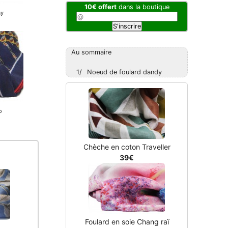
10€ offert
dans la boutique
Au sommaire
1/
Noeud de foulard dandy
Chèche en coton Traveller
39€
Foulard en soie Chang raï