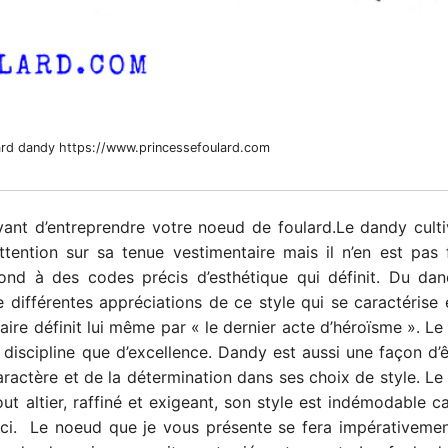
ard dandy https://www.princessefoulard.com
vant d’entreprendre votre noeud de foulard.
Le dandy culti
attention sur sa tenue vestimentaire mais il n’en est pas
épond à des codes précis d’esthétique qui définit. Du d
e différentes appréciations de ce style qui se caractérise
laire définit lui même par « le dernier acte d’héroïsme ». L
e discipline que d’excellence. Dandy est aussi une façon d’êt
aractère et de la détermination dans ses choix de style. Le
out altier, raffiné et exigeant, son style est indémodable 
le ci. Le noeud que je vous présente se fera impérativeme