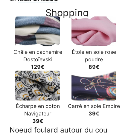
Shopping
Châle en cachemire
Étole en soie rose
Dostoïevski
poudre
129€
89€
Écharpe en coton
Carré en soie Empire
Navigateur
39€
39€
Noeud foulard autour du cou