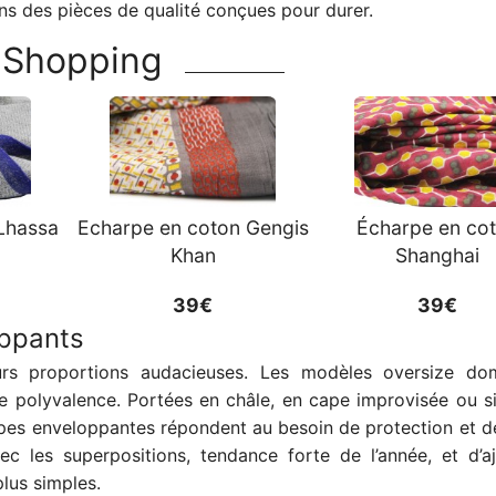
s des pièces de qualité conçues pour durer.
Shopping
 Lhassa
Echarpe en coton Gengis
Écharpe en co
Khan
Shanghai
39€
39€
oppants
rs proportions audacieuses. Les modèles oversize dom
de polyvalence. Portées en châle, en cape improvisée ou 
rpes enveloppantes répondent au besoin de protection et d
 les superpositions, tendance forte de l’année, et d’a
lus simples.