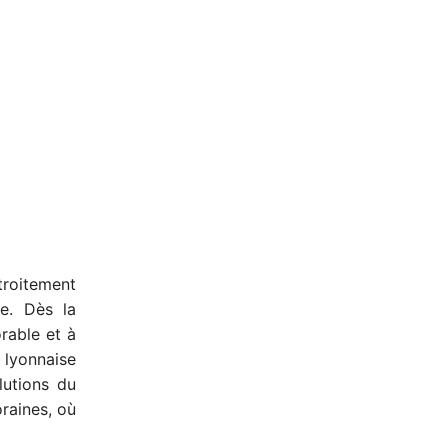
étroitement
ne. Dès la
rable et à
e lyonnaise
lutions du
raines, où