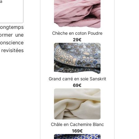
oa
 Longtemps
Chèche en coton Poudre
former une
29€
conscience
revisitées
Grand carré en soie Sanskrit
69€
Châle en Cachemire Blanc
169€