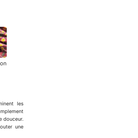
ton
inent les
simplement
e douceur.
jouter une