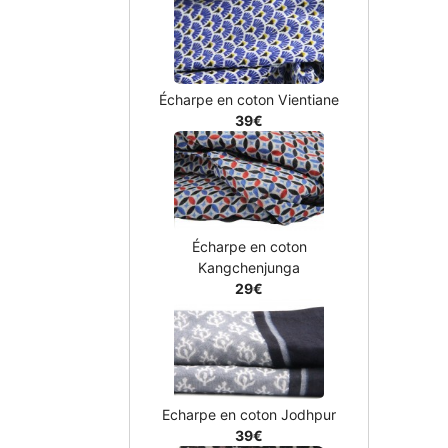
Écharpe en coton Vientiane
39€
Écharpe en coton
Kangchenjunga
29€
Echarpe en coton Jodhpur
39€