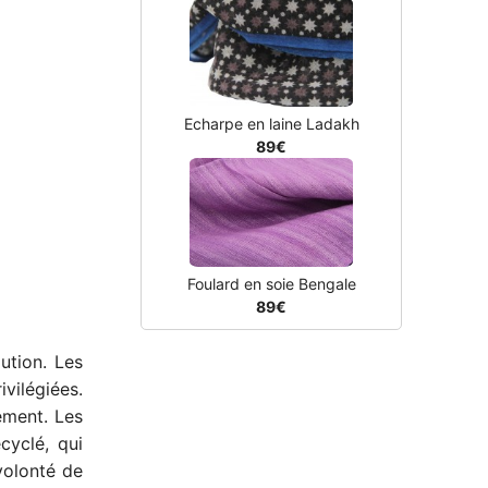
Echarpe en laine Ladakh
89€
Foulard en soie Bengale
89€
lution.
Les
vilégiées.
ement. Les
cyclé, qui
volonté de