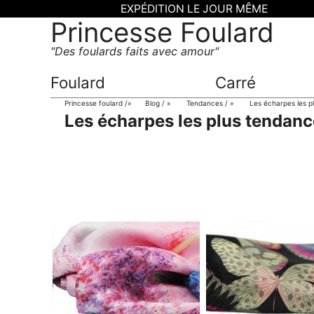
EXPÉDITION LE JOUR MÊME
Princesse Foulard
Des foulards faits avec amour
Foulard
Carré
Princesse foulard
»
Blog
»
Tendances
»
Les écharpes les p
Les écharpes les plus tendan