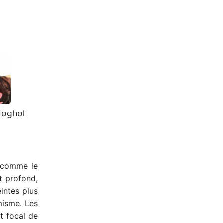
Moghol
s comme le
rt profond,
eintes plus
misme. Les
t focal de