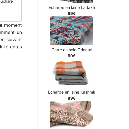
puchare
Echarpe en laine Ladakh
89€
 ce moment
omment un
en suivant
ifférentes
Carré en soie Oriental
59€
Echarpe en laine Kashmir
89€