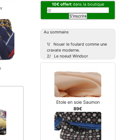
10€ offert
dans la boutique
Au sommaire
1/
Nouer le foulard comme une
cravate moderne.
2/
Le noeud Windsor
Etole en soie Saumon
89€