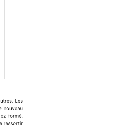
utres. Les
de nouveau
vez formé.
e ressortir