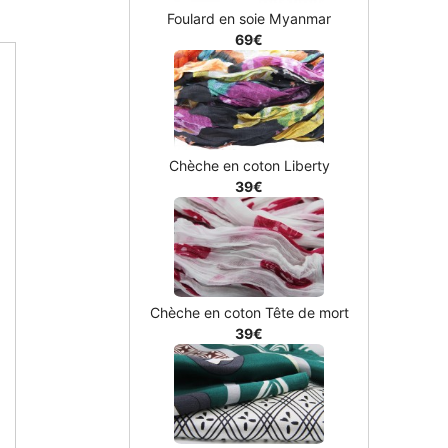
Foulard en soie Myanmar
69€
Chèche en coton Liberty
39€
Chèche en coton Tête de mort
39€