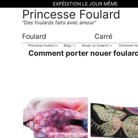
EXPÉDITION LE JOUR MÊME
Princesse Foulard
Des foulards faits avec amour
Foulard
Carré
Princesse foulard
»
Blog
»
Nouer un foulard
»
Comment noue
Comment porter nouer foular