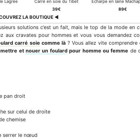
de Lagrée
Carré en soie du Tibet
Echarpe en laine Macha
39€
89€
COUVREZ LA BOUTIQUE ◀
sieurs solutions c’est un fait, mais le top de la mode en
sez aux cravates pour hommes et vous vous demandez c
oulard carré soie
comme là
? Vous allez vite comprendre 
, mettre et
nouer un foulard
pour homme ou femme
de d
e pan droit
he sur celui de droite
l de chemise
de serrer le nœud