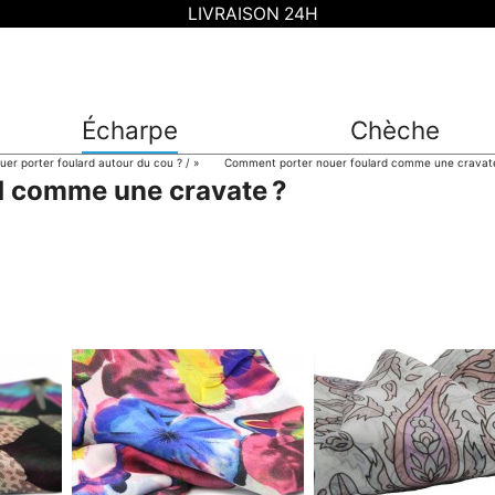
LIVRAISON 24H
Écharpe
Chèche
r porter foulard autour du cou ?
»
Comment porter nouer foulard comme une cravat
d comme une cravate ?