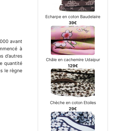
Echarpe en coton Baudelaire
39€
8 000 avant
commencé à
ns d’autres
Châle en cachemire Udaipur
de quantité
129€
us le règne
Chèche en coton Etoiles
29€