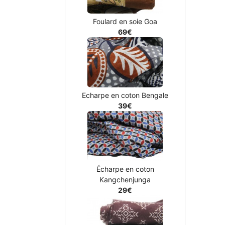
Foulard en soie Goa
69€
Echarpe en coton Bengale
39€
Écharpe en coton
Kangchenjunga
29€