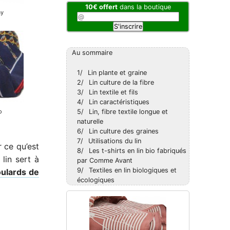
10€ offert
dans la boutique
Au sommaire
1/
Lin plante et graine
2/
Lin culture de la fibre
3/
Lin textile et fils
4/
Lin caractéristiques
5/
Lin, fibre textile longue et
naturelle
6/
Lin culture des graines
7/
Utilisations du lin
r ce qu’est
8/
Les t-shirts en lin bio fabriqués
lin sert à
par Comme Avant
9/
Textiles en lin biologiques et
oulards de
écologiques