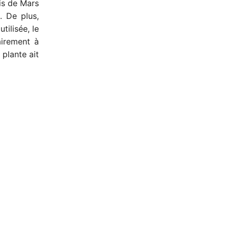
ois de Mars
. De plus,
tilisée, le
airement à
 plante ait