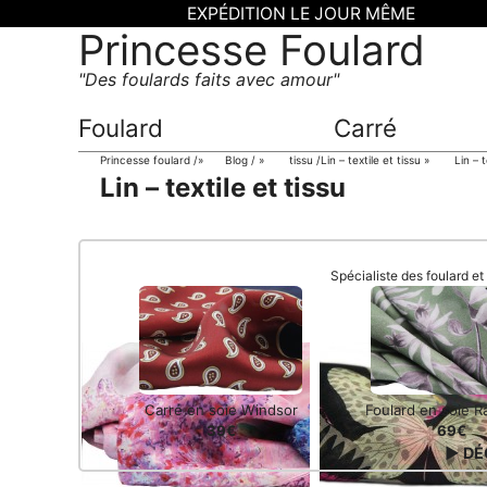
EXPÉDITION LE JOUR MÊME
Princesse Foulard
Des foulards faits avec amour
Foulard
Carré
Princesse foulard
»
Blog
»
tissu
Lin – textile et tissu »
Lin – t
Lin – textile et tissu
Spécialiste des foulard e
Carré en soie Windsor
Foulard en soie R
39€
69€
▶ DÉ