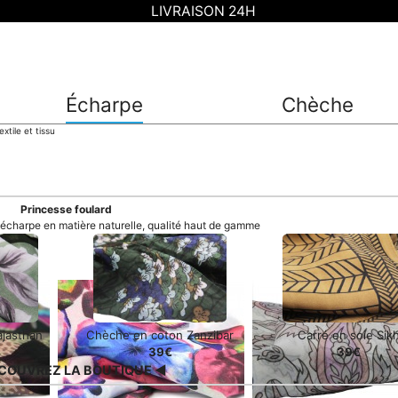
LIVRAISON 24H
Écharpe
Chèche
extile et tissu
Princesse foulard
t écharpe en matière naturelle, qualité haut de gamme
ajasthan
Chèche en coton Zanzibar
Carré en soie Sik
39€
39€
COUVREZ LA BOUTIQUE ◀