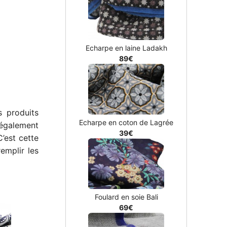
Echarpe en laine Ladakh
89€
s produits
Echarpe en coton de Lagrée
 également
39€
’est cette
emplir les
Foulard en soie Bali
69€