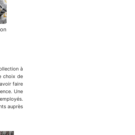
ton
ollection à
e choix de
voir faire
lence. Une
 employés.
nts auprès