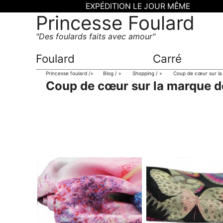
EXPÉDITION LE JOUR MÊME
Princesse Foulard
Des foulards faits avec amour
Foulard
Carré
Princesse foulard
»
Blog
»
Shopping
»
Coup de cœur sur la 
Coup de cœur sur la marque de