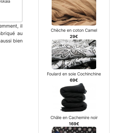
vskaïa
emment, il
Chèche en coton Camel
abriqué au
29€
aussi bien
Foulard en soie Cochinchine
69€
Châle en Cachemire noir
169€