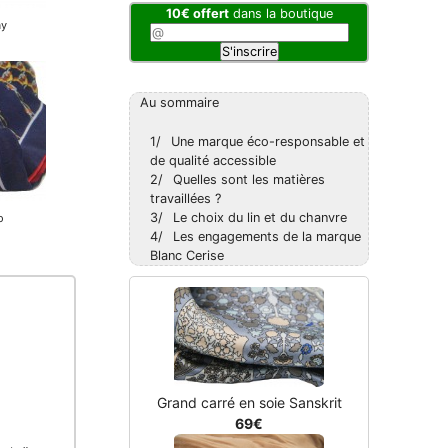
10€ offert
dans la boutique
Au sommaire
1/
Une marque éco-responsable et
de qualité accessible
2/
Quelles sont les matières
travaillées ?
3/
Le choix du lin et du chanvre
4/
Les engagements de la marque
Blanc Cerise
Grand carré en soie Sanskrit
69€