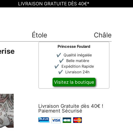
LIVRAISON GRATUITE DÈS 40€*
Étole
Châle
Princesse Foulard
erise
Qualité inégalée
Belle matière
Expédition Rapide
Livraison 24h
Visitez la boutique
Livraison Gratuite dès 40€ !
Paiement Sécurisé