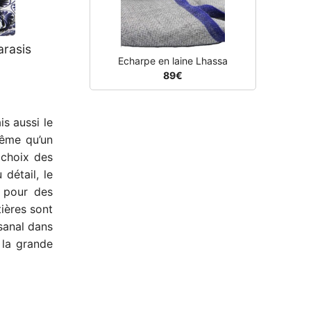
arasis
Echarpe en laine Lhassa
89€
is aussi le
même qu’un
 choix des
détail, le
s pour des
ières sont
isanal dans
 la grande