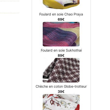
Foulard en soie Chao Praya
69€
Foulard en soie Sukhothai
89€
Chèche en coton Globe-trotteur
39€