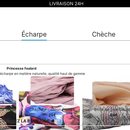
LIVRAISON 24H
Écharpe
Chèche
Princesse foulard
t écharpe en matière naturelle, qualité haut de gamme
car Wilde
Chèche en coton Poudre
Etole en soie Saum
29€
89€
COUVREZ LA BOUTIQUE ◀