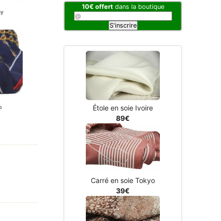
10€ offert
dans la boutique
Étole en soie Ivoire
89€
Carré en soie Tokyo
39€