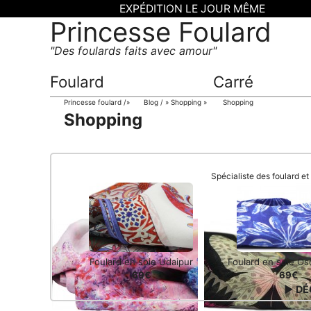
EXPÉDITION LE JOUR MÊME
Princesse Foulard
Des foulards faits avec amour
Foulard
Carré
Princesse foulard
»
Blog
» Shopping »
Shopping
Shopping
Spécialiste des foulard e
Foulard en soie Udaipur
Foulard en soie Os
69€
69€
▶ DÉ