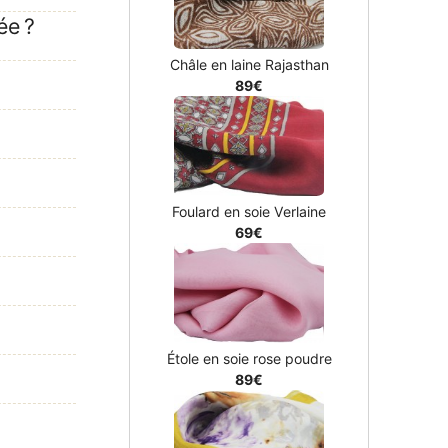
ée ?
Châle en laine Rajasthan
89€
Foulard en soie Verlaine
69€
Étole en soie rose poudre
89€