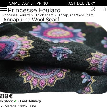
SAME-DAY SHIPPING
FAST DELIVERY
Princesse Foulard
Princesse Foulard
Thick scarf
Annapurna Wool Scarf
Annapurna Wool Scarf
89€
In Stock
✔
-
Fast Delivery
Material
100% Laine