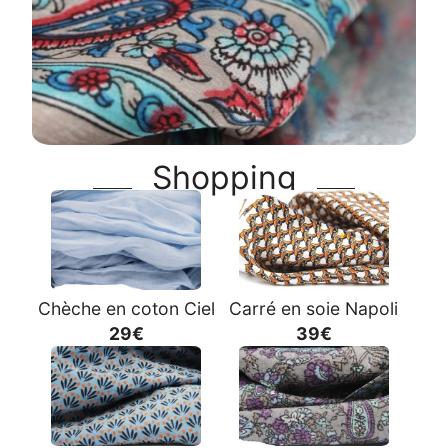
Shopping
Chèche en coton Ciel
Carré en soie Napoli
29€
39€